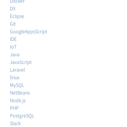
Docker
DX
Eclipse
Git
GoogleAppsScript
IDE
IoT
Java
JavaScript
Laravel
linux
MySQL
NetBeans
Node.js
PHP
PostgreSQL
Slack