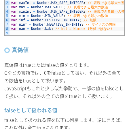
2
var
maxInt
=
Number
.
MAX_SAFE_INTEGER
;
// 表現できる最大の整数
3
var
max
=
Number
.
MAX_VALUE
;
// 表現できる最大の数値
4
var
minInt
=
Number
.
MIN_SAFE_INTEGER
;
// 表現できる最小の整数
5
var
min
=
Number
.
MIN_VALUE
;
// 表現できる最小の数値
6
var
inf
=
Number
.
POSITIVE_INFINITY
;
// 無限
7
var
ninf
=
Number
.
NEGATIVE_INFINITY
;
// マイナスの無限
8
var
nan
=
Number
.
NaN
;
// Not a Number (数値ではない)
9
真偽値
真偽値はtrueまたはfalseの値をとります。
Cなどの言語では、0をfalseとして扱い、それ以外の全て
の数値をtrueとして扱います。
JavaScriptもこれと少し似た挙動で、一部の値をfalseとし
て扱い、それ以外の全ての値をtrueとして扱います。
falseとして扱われる値
falseとして扱われる値を以下に列挙します。逆に言えば、
これ以外は全てtrueになります。