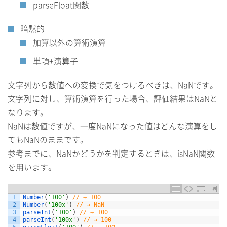
parseFloat関数
暗黙的
加算以外の算術演算
単項+演算子
文字列から数値への変換で気をつけるべきは、NaNです。
文字列に対し、算術演算を行った場合、評価結果はNaNと
なります。
NaNは数値ですが、一度NaNになった値はどんな演算をし
てもNaNのままです。
参考までに、NaNかどうかを判定するときは、isNaN関数
を用います。
1
Number
(
'100'
)
// → 100
2
Number
(
'100x'
)
// → NaN
3
parseInt
(
'100'
)
// → 100
4
parseInt
(
'100x'
)
// → 100