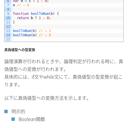
6
var
m
=
c
?
1
:
0
;
7
m
// → 0
8
9
function
boolToNum
(
b
)
{
10
return
b
?
1
:
0
;
11
}
12
13
boolToNum
(
b
)
// → 1
14
boolToNum
(
m
)
// → 0
15
真偽値型への型変換
論理演算が行われるときや、論理判定が行われる時に、真
偽値型への変換が行われます。
具体的には、if文やwhile文にて、真偽値型の型変換が起こ
ります。
以下に真偽値型への変換方法を示します。
明示的
Boolean関数