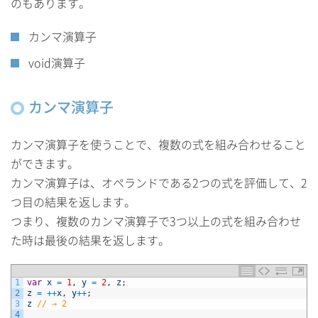
のもあります。
カンマ演算子
void演算子
カンマ演算子
カンマ演算子を使うことで、複数の式を組み合わせること
ができます。
カンマ演算子は、オペランドである2つの式を評価して、2
つ目の結果を返します。
つまり、複数のカンマ演算子で3つ以上の式を組み合わせ
た時は最後の結果を返します。
1
var
x
=
1
,
y
=
2
,
z
;
2
z
=
++
x
,
y
++
;
3
z
// → 2
4