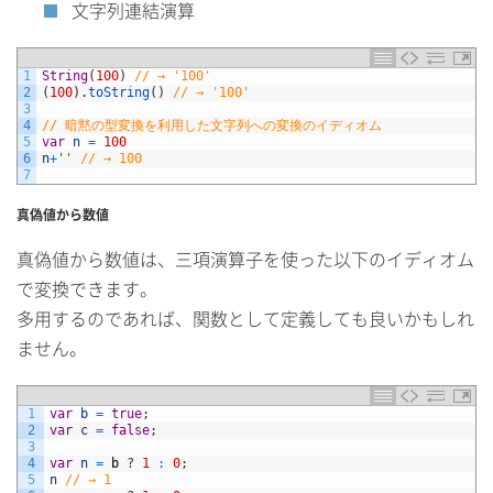
文字列連結演算
1
String
(
100
)
// → '100'
2
(
100
)
.
toString
(
)
// → '100'
3
4
// 暗黙の型変換を利用した文字列への変換のイディオム
5
var
n
=
100
6
n
+
''
// → 100
7
真偽値から数値
真偽値から数値は、三項演算子を使った以下のイディオム
で変換できます。
多用するのであれば、関数として定義しても良いかもしれ
ません。
1
var
b
=
true
;
2
var
c
=
false
;
3
4
var
n
=
b
?
1
:
0
;
5
n
// → 1