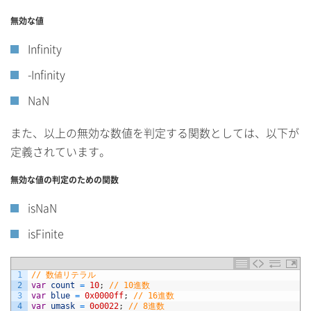
無効な値
Infinity
-Infinity
NaN
また、以上の無効な数値を判定する関数としては、以下が
定義されています。
無効な値の判定のための関数
isNaN
isFinite
1
// 数値リテラル
2
var
count
=
10
;
// 10進数
3
var
blue
=
0x0000ff
;
// 16進数
4
var
umask
=
0o0022
;
// 8進数