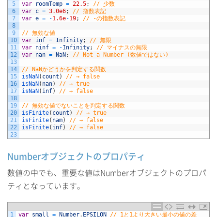
5
var
roomTemp
=
22.5
;
// 少数
6
var
c
=
3.0e6
;
// 指数表記
7
var
e
=
-
1.6e
-
19
;
// -の指数表記
8
9
// 無効な値
10
var
inf
=
Infinity
;
// 無限
11
var
ninf
=
-
Infinity
;
// マイナスの無限
12
var
nan
=
NaN
;
// Not a Number (数値ではない)
13
14
// NaNかどうかを判定する関数
15
isNaN
(
count
)
// → false
16
isNaN
(
nan
)
// → true
17
isNaN
(
inf
)
// → false
18
19
// 無効な値でないことを判定する関数
20
isFinite
(
count
)
// → true
21
isFinite
(
nam
)
// → false
22
isFinite
(
inf
)
// → false
23
Numberオブジェクトのプロパティ
数値の中でも、重要な値はNumberオブジェクトのプロパ
ティとなっています。
1
var
small
=
Number
.
EPSILON
// 1と1より大きい最小の値の差