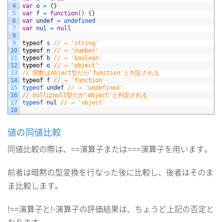
4
var
o
=
{
}
5
var
f
=
function
(
)
{
}
6
var
undef
=
undefined
7
var
nul
=
null
8
9
typeof
s
// → 'string'
10
typeof
n
// → 'number'
11
typeof
b
// → 'boolean'
12
typeof
o
// → 'object'
13
// 関数はobject型だが'function'と判定される
14
typeof
f
// → 'function'
15
typeof 
undef
// → 'undefined'
16
// nullはnull型だが'object'と判定される
17
typeof 
nul
// → 'object'
18
値の同値比較
同値比較の際は、==演算子または===演算子を用います。
前者は暗黙の型変換を行なった後に比較し、後者はそのま
ま比較します。
!==演算子と!-演算子の評価結果は、ちょうど上記の否定と