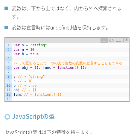
変数は、下から上ではなく、内から外へ探索されま
す。
変数は宣言時にはundefined値を保持します。
1
var
s
=
"string"
2
var
n
=
10
3
var
b
=
true
4
5
// ,で区切ることで一つの文で複数の変数を宣言することもできる
6
var
obj
=
{
}
,
func
=
function
(
)
{
}
;
7
8
s
// → "string"
9
n
// → 10
10
b
// → true
11
obj
// → {}
12
func
// → function() {}
13
JavaScriptの型
JavaScriptの型は以下の特徴を持ちます。