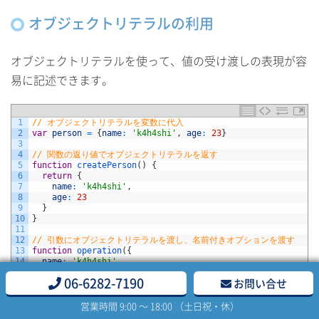
オブジェクトリテラルの利用
オブジェクトリテラルを使って、値の受け渡しの表現が容
易に記述できます。
1
// オブジェクトリテラルを変数に代入
2
var
person
=
{
name
:
'k4h4shi'
,
age
:
23
}
3
4
// 関数の返り値でオブジェクトリテラルを返す
5
function
createPerson
(
)
{
6
return
{
7
name
:
'k4h4shi'
,
8
age
:
23
9
}
10
}
11
12
// 引数にオブジェクトリテラルを渡し、名前付きオプションを渡す
13
function
operation
(
{
14
name
:
'k4h4shi'
,
15
age
:
23
,
06-6282-7190
お問い合せ
16
married
:
false
17
}
)
営業時間 9:00 〜 18:00 （土日祝・休）
18
19