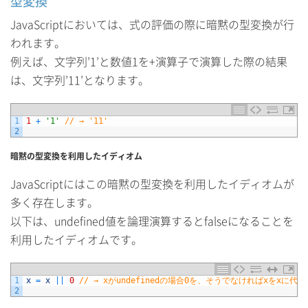
型変換
JavaScriptにおいては、式の評価の際に暗黙の型変換が行
われます。
例えば、文字列’1’と数値1を+演算子で演算した際の結果
は、文字列’11’となります。
1
1
+
'1'
// → '11'
2
暗黙の型変換を利用したイディオム
JavaScriptにはこの暗黙の型変換を利用したイディオムが
多く存在します。
以下は、undefined値を論理演算するとfalseになることを
利用したイディオムです。
1
x
=
x
||
0
// → xがundefinedの場合0を、そうでなければxをxに代入
2