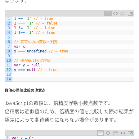
なります。
1
1
==
'1'
// → true
2
1
===
'1'
// → false
3
1
!=
'1'
// → false
4
1
!==
'1'
// → true
5
6
// 宣言のみの変数の判定
7
var
x
;
8
x
===
undefined
// → true
9
10
// 値がnullかの判定
11
var
y
=
null
;
12
y
===
null
// → true
13
14
数値の同値比較の注意点
JavaScriptの数値は、倍精度浮動小数点数です。
倍精度は近似値のため、倍精度の値を比較した際の結果が
誤差によって期待通りにならない場合があります。
1
var
x
=
0
;