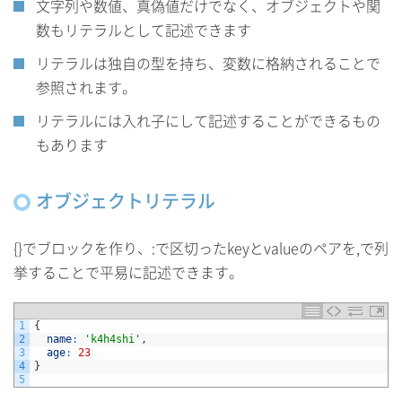
文字列や数値、真偽値だけでなく、オブジェクトや関
数もリテラルとして記述できます
リテラルは独自の型を持ち、変数に格納されることで
参照されます。
リテラルには入れ子にして記述することができるもの
もあります
オブジェクトリテラル
{}でブロックを作り、:で区切ったkeyとvalueのペアを,で列
挙することで平易に記述できます。
1
{
2
name
:
'k4h4shi'
,
3
age
:
23
4
}
5