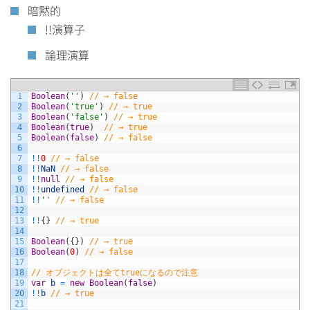
暗黙的
!!演算子
論理演算
1
Boolean
(
''
)
// → false
2
Boolean
(
'true'
)
// → true
3
Boolean
(
'false'
)
// → true
4
Boolean
(
true
)
// → true
5
Boolean
(
false
)
// → false
6
7
!
!
0
// → false
8
!
!
NaN
// → false
9
!
!
null
// → false
10
!
!
undefined
// → false
11
!
!
''
// → false
12
13
!
!
{
}
// → true
14
15
Boolean
(
{
}
)
// → true
16
Boolean
(
0
)
// → false
17
18
// オブジェクトは全てtrueになるので注意
19
var
b
=
new
Boolean
(
false
)
20
!
!
b
// → true
21