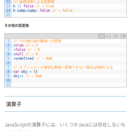
22
// 論理演算による型変換
23
b
||
false
// → true
24
b
&
amp
;
&
amp
;
false
// → false
25
その他の型変換
1
// その他の値の数値への変換
2
+
true
// → 1
3
+
false
// → 0
4
+
null
// → 0
5
+
undefined
// → NaN
6
7
// オブジェクトが適切な数値へ変換できない場合はNaNとなる
8
var
obj
=
{
}
9
obj
++
// → NaN
10
11
演算子
JavaScriptの演算子には、いくつかJavaには存在しないも