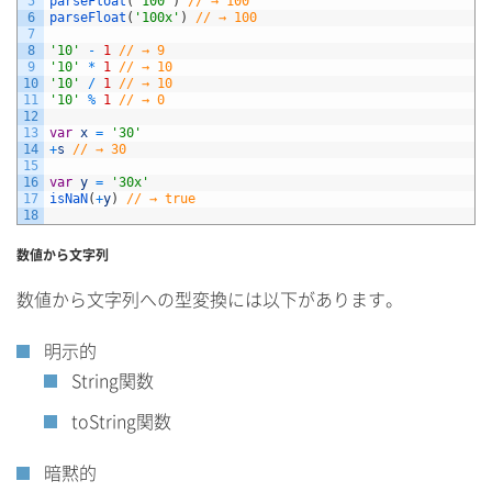
5
parseFloat
(
'100'
)
// → 100
6
parseFloat
(
'100x'
)
// → 100
7
8
'10'
-
1
// → 9
9
'10'
*
1
// → 10
10
'10'
/
1
// → 10 
11
'10'
%
1
// → 0
12
13
var
x
=
'30'
14
+
s
// → 30
15
16
var
y
=
'30x'
17
isNaN
(
+
y
)
// → true
18
数値から文字列
数値から文字列への型変換には以下があります。
明示的
String関数
toString関数
暗黙的