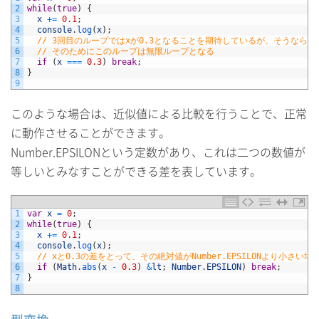
2
while
(
true
)
{
3
x
+=
0.1
;
4
console
.
log
(
x
)
;
5
// 3回目のループではxが0.3となることを期待しているが、そうならな
6
// そのためにこのループは無限ループとなる
7
if
(
x
===
0.3
)
break
;
8
}
9
このような場合は、近似値による比較を行うことで、正常
に動作させることができます。
Number.EPSILONという定数があり、これは二つの数値が
等しいとみなすことができる差を表しています。
1
var
x
=
0
;
2
while
(
true
)
{
3
x
+=
0.1
;
4
console
.
log
(
x
)
;
5
// xと0.3の差をとって、その絶対値がNumber.EPSILONより小さ
6
if
(
Math
.
abs
(
x
-
0.3
)
&
lt
;
Number
.
EPSILON
)
break
;
7
}
8