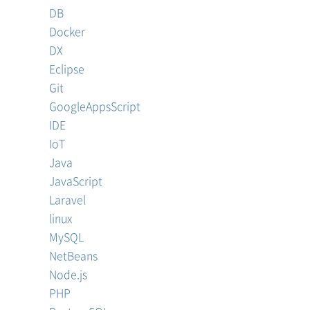
DB
Docker
DX
Eclipse
Git
GoogleAppsScript
IDE
IoT
Java
JavaScript
Laravel
linux
MySQL
NetBeans
Node.js
PHP