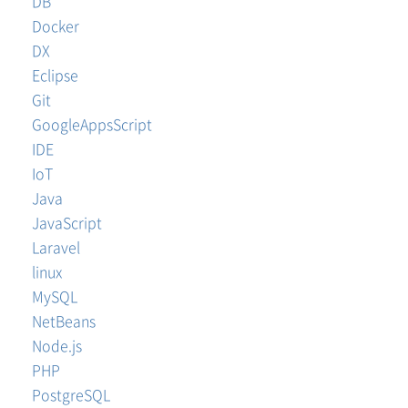
DB
Docker
DX
Eclipse
Git
GoogleAppsScript
IDE
IoT
Java
JavaScript
Laravel
linux
MySQL
NetBeans
Node.js
PHP
PostgreSQL