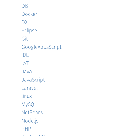
DB
Docker
DX
Eclipse
Git
GoogleAppsScript
IDE
IoT
Java
JavaScript
Laravel
linux
MySQL
NetBeans
Node.js
PHP