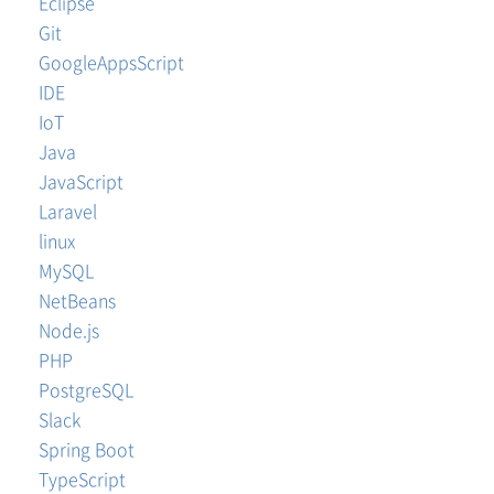
Eclipse
Git
GoogleAppsScript
IDE
IoT
Java
JavaScript
Laravel
linux
MySQL
NetBeans
Node.js
PHP
PostgreSQL
Slack
Spring Boot
TypeScript