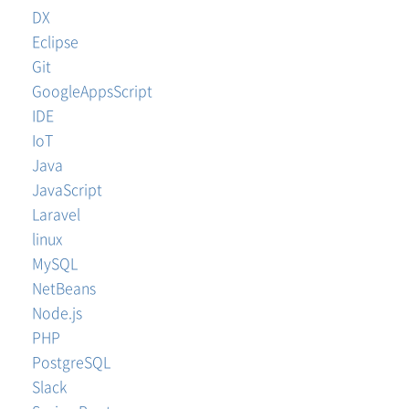
DX
Eclipse
Git
GoogleAppsScript
IDE
IoT
Java
JavaScript
Laravel
linux
MySQL
NetBeans
Node.js
PHP
PostgreSQL
Slack