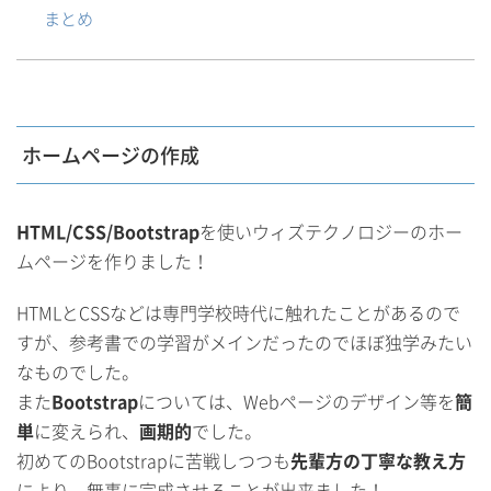
まとめ
ホームページの作成
HTML/CSS/Bootstrap
を使いウィズテクノロジーのホー
ムページを作りました！
HTMLとCSSなどは専門学校時代に触れたことがあるので
すが、参考書での学習がメインだったのでほぼ独学みたい
なものでした。
また
Bootstrap
については、Webページのデザイン等を
簡
単
に変えられ、
画期的
でした。
初めてのBootstrapに苦戦しつつも
先輩方の丁寧な教え方
により、無事に完成させることが出来ました！