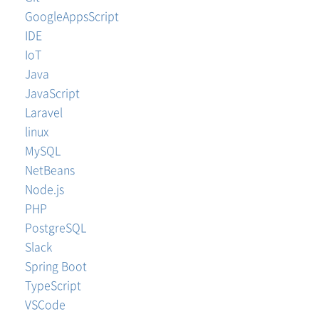
GoogleAppsScript
IDE
IoT
Java
JavaScript
Laravel
linux
MySQL
NetBeans
Node.js
PHP
PostgreSQL
Slack
Spring Boot
TypeScript
VSCode