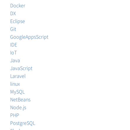
Docker
DX
Eclipse
Git
GoogleAppsScript
IDE
IoT
Java
JavaScript
Laravel
linux
MySQL
NetBeans
Node.js
PHP
PostgreSQL