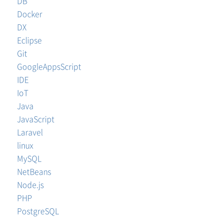
DB
Docker
DX
Eclipse
Git
GoogleAppsScript
IDE
IoT
Java
JavaScript
Laravel
linux
MySQL
NetBeans
Node.js
PHP
PostgreSQL