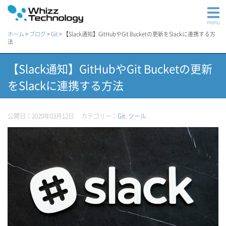
menu
ホーム
>
ブログ
>
Git
>
【Slack通知】GitHubやGit Bucketの更新をSlackに連携する方
法
【Slack通知】GitHubやGit Bucketの更新
をSlackに連携する方法
公開日：2020年03月12日
カテゴリー：
Git
,
ツール