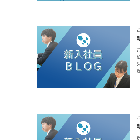
2
き
2