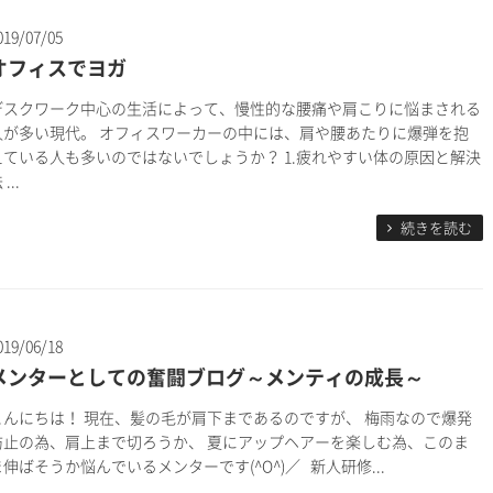
019/07/05
オフィスでヨガ
デスクワーク中心の生活によって、慢性的な腰痛や肩こりに悩まされる
人が多い現代。 オフィスワーカーの中には、肩や腰あたりに爆弾を抱
えている人も多いのではないでしょうか？ 1.疲れやすい体の原因と解決
 ...
続きを読む
019/06/18
メンターとしての奮闘ブログ～メンティの成長～
こんにちは！ 現在、髪の毛が肩下まであるのですが、 梅雨なので爆発
防止の為、肩上まで切ろうか、 夏にアップヘアーを楽しむ為、このま
ま伸ばそうか悩んでいるメンターです(^O^)／ 新人研修...