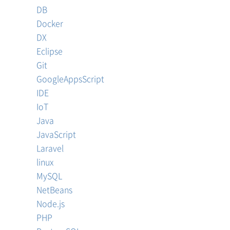
DB
Docker
DX
Eclipse
Git
GoogleAppsScript
IDE
IoT
Java
JavaScript
Laravel
linux
MySQL
NetBeans
Node.js
PHP