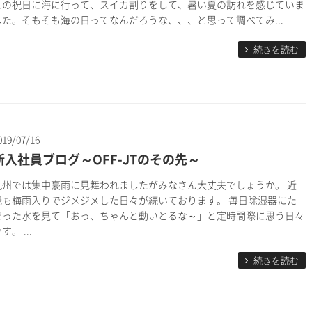
この祝日に海に行って、スイカ割りをして、暑い夏の訪れを感じていま
した。そもそも海の日ってなんだろうな、、、と思って調べてみ...
続きを読む
019/07/16
新入社員ブログ～OFF-JTのその先～
九州では集中豪雨に見舞われましたがみなさん大丈夫でしょうか。 近
畿も梅雨入りでジメジメした日々が続いております。 毎日除湿器にた
まった水を見て「おっ、ちゃんと動いとるな～」と定時間際に思う日々
す。 ...
続きを読む