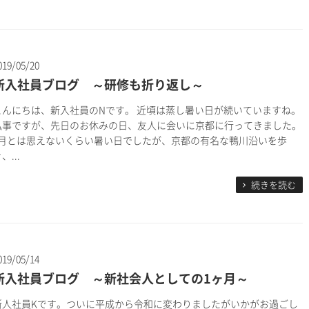
019/05/20
新入社員ブログ ～研修も折り返し～
こんにちは、新入社員のNです。 近頃は蒸し暑い日が続いていますね。
私事ですが、先日のお休みの日、友人に会いに京都に行ってきました。
5月とは思えないくらい暑い日でしたが、京都の有名な鴨川沿いを歩
、...
続きを読む
019/05/14
新入社員ブログ ～新社会人としての1ヶ月～
新人社員Kです。ついに平成から令和に変わりましたがいかがお過ごし