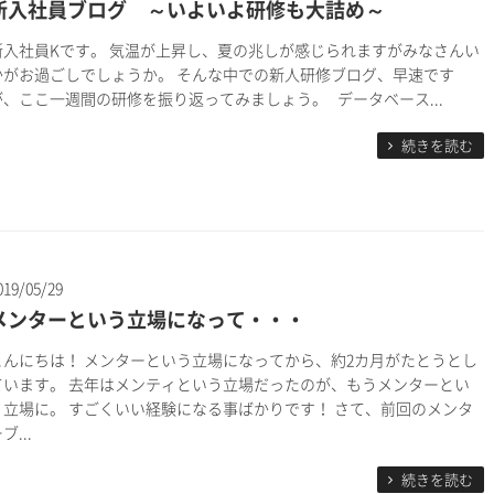
新入社員ブログ ～いよいよ研修も大詰め～
新入社員Kです。 気温が上昇し、夏の兆しが感じられますがみなさんい
かがお過ごしでしょうか。 そんな中での新人研修ブログ、早速です
が、ここ一週間の研修を振り返ってみましょう。 データベース...
続きを読む
019/05/29
メンターという立場になって・・・
こんにちは！ メンターという立場になってから、約2カ月がたとうとし
ています。 去年はメンティという立場だったのが、もうメンターとい
う立場に。 すごくいい経験になる事ばかりです！ さて、前回のメンタ
ブ...
続きを読む