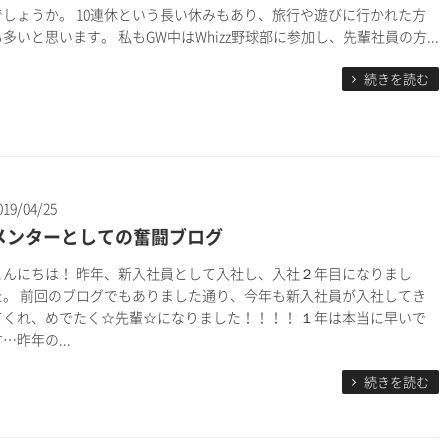
でしょうか。 10連休という長い休みもあり、旅行や遊びに行かれた方
も多いと思います。 私もGW中はWhizz野球部に参加し、先輩社員の方...
続きを読む
019/04/25
メンターとしての奮闘ブログ
こんにちは！ 昨年、新入社員として入社し、入社２年目になりまし
た。 前回のブログでもありました通り、今年も新入社員が入社してき
てくれ、めでたく☆先輩☆になりました！！！！ １年は本当に早いで
…昨年の...
続きを読む